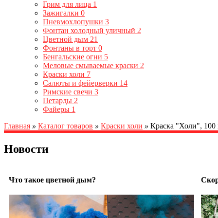
Грим для лица
1
Зажигалки
0
Пневмохлопушки
3
Фонтан холодный уличный
2
Цветной дым
21
Фонтаны в торт
0
Бенгальские огни
5
Меловые смываемые краски
2
Краски холи
7
Салюты и фейерверки
14
Римские свечи
3
Петарды
2
Файеры
1
Главная
»
Каталог товаров
»
Краски холи
»
Краска "Холи", 100
Новости
Что такое цветной дым?
Скор