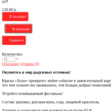
120.00 р.
В закладки
Сравнить
Количество:
-
+
Описание
Отзывы (0)
Окунитесь в мир радужных оттенков!
Краска «Холи» превратит любое событие в зажигательный карна
что чем сильнее вы запачкались, тем больше добрых пожеланий
Устройте незабываемый фестиваль!
Состав: крахмал, рисовая мука, сода, пищевой краситель.
Хранить в сухом месте при влажности не более 65 %.