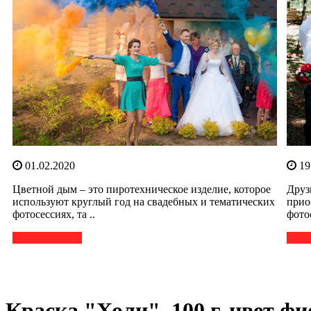
01.02.2020
19
Цветной дым – это пиротехническое изделие, которое
Друз
используют круглый год на свадебных и тематических
прио
фотосессиях, та ..
фото
Читать далее...
Читат
Краска "Холи", 100 г, цвет ф