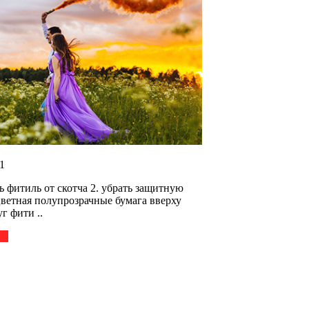
1
ь фитиль от скотча 2. убрать защитную
цветная полупрозрачные бумага вверху
г фити ..
..