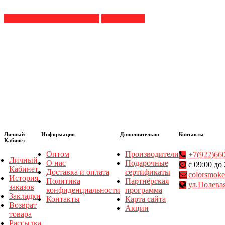
Перейти к списку новостей
Продолжить
Личный
Информация
Дополнительно
Контакты
Кабинет
Оптом
Производители
+7(922)66
Личный
О нас
Подарочные
с 09:00 до
Кабинет
Доставка и оплата
сертификаты
colorsmok
История
Политика
Партнёрская
ул.Полевая
заказов
конфиденциальности
программа
Закладки
Контакты
Карта сайта
Возврат
Акции
товара
Рассылка